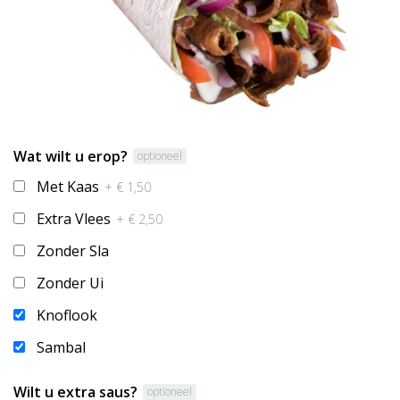
Wat wilt u erop?
optioneel
Met Kaas
+ € 1,50
Extra Vlees
+ € 2,50
Zonder Sla
Zonder Ui
Knoflook
Sambal
Wilt u extra saus?
optioneel