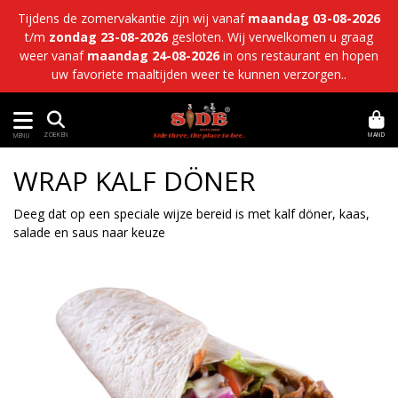
Tijdens de zomervakantie zijn wij vanaf
maandag 03-08-2026
t/m
zondag 23-08-2026
gesloten. Wij verwelkomen u graag
weer vanaf
maandag 24-08-2026
in ons restaurant en hopen
uw favoriete maaltijden weer te kunnen verzorgen..
MAND
ZOEKEN
MENU
WRAP KALF DÖNER
Deeg dat op een speciale wijze bereid is met kalf döner, kaas,
salade en saus naar keuze