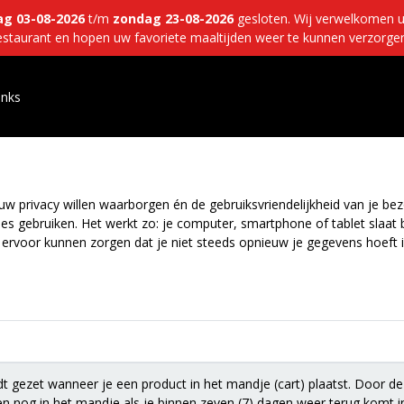
g 03-08-2026
t/m
zondag 23-08-2026
gesloten. Wij verwelkomen 
estaurant en hopen uw favoriete maaltijden weer te kunnen verzorgen
inks
w privacy willen waarborgen én de gebruiksvriendelijkheid van je bezo
es gebruiken. Het werkt zo: je computer, smartphone of tablet slaat 
ervoor kunnen zorgen dat je niet steeds opnieuw je gegevens hoeft i
 gezet wanneer je een product in het mandje (cart) plaatst. Door de
n nog in het mandje als je binnen zeven (7) dagen weer terug komt 