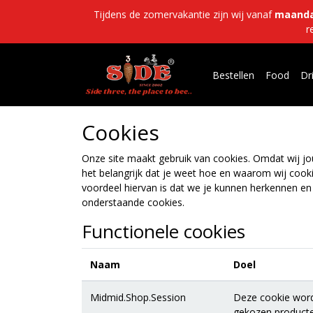
Tijdens de zomervakantie zijn wij vanaf
maanda
r
Bestellen
Food
Dr
Cookies
Onze site maakt gebruik van cookies. Omdat wij jou
het belangrijk dat je weet hoe en waarom wij cooki
voordeel hiervan is dat we je kunnen herkennen en 
onderstaande cookies.
Functionele cookies
Naam
Doel
Midmid.Shop.Session
Deze cookie wordt
gekozen producte