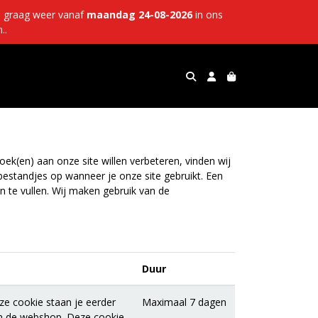
u graag weer vanaf
maandag 24-08-2026
in ons
..
ek(en) aan onze site willen verbeteren, vinden wij
bestandjes op wanneer je onze site gebruikt. Een
n te vullen. Wij maken gebruik van de
Duur
ze cookie staan je eerder
Maximaal 7 dagen
in de webshop. Deze cookie